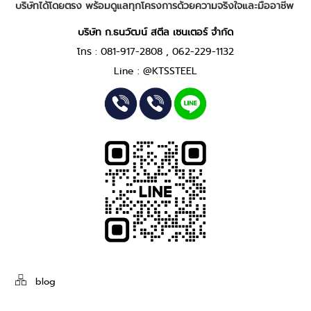
บริษัทได้โดยตรง พร้อมดูแลทุกโครงการด้วยความจริงใจและมืออาชีพ
บริษัท ก.ธนวัฒน์ สตีล เซนเตอร์ จำกัด
โทร :
081-917-2808
,
062-229-1132
Line :
@KTSSTEEL
blog