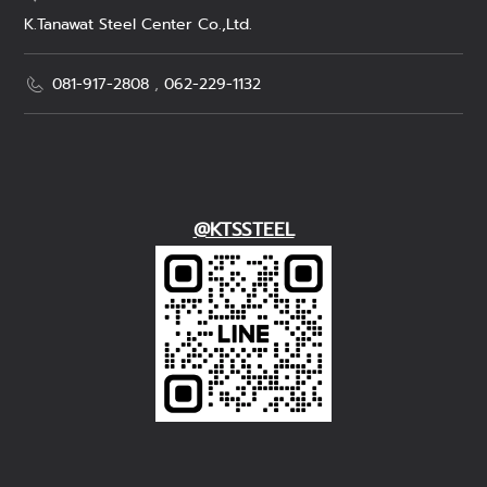
K.Tanawat Steel Center Co.,Ltd.
081-917-2808
,
062-229-1132
@KTSSTEEL