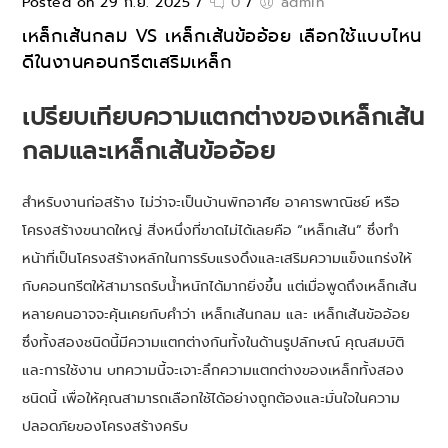
Posted on 29 ก.ย. 2025
/
0
/
admin
เหล็กเส้นกลม VS เหล็กเส้นข้ออ้อย เลือกใช้แบบไหน
ดีในงานคอนกรีตเสริมเหล็ก
เปรียบเทียบความแตกต่างของเหล็กเส้น
กลมและเหล็กเส้นข้ออ้อย
สำหรับงานก่อสร้าง ไม่ว่าจะเป็นบ้านพักอาศัย อาคารพาณิชย์ หรือ
โครงสร้างขนาดใหญ่ สิ่งหนึ่งที่ขาดไม่ได้เลยคือ “เหล็กเส้น” ซึ่งทำ
หน้าที่เป็นโครงสร้างหลักในการรับแรงดึงและเสริมความแข็งแกร่งให้
กับคอนกรีตให้สามารถรับน้ำหนักได้มากยิ่งขึ้น แต่เมื่อพูดถึงเหล็กเส้น
หลายคนอาจจะคุ้นเคยกับคำว่า เหล็กเส้นกลม และ เหล็กเส้นข้ออ้อย
ซึ่งทั้งสองชนิดนี้มีความแตกต่างกันทั้งในด้านรูปลักษณ์ คุณสมบัติ
และการใช้งาน บทความนี้จะเจาะลึกความแตกต่างของเหล็กทั้งสอง
ชนิดนี้ เพื่อให้คุณสามารถเลือกใช้ได้อย่างถูกต้องและมั่นใจในความ
ปลอดภัยของโครงสร้างครับ