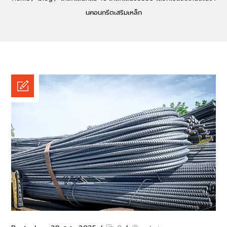
นคอนกรีตเสริมเหล็ก