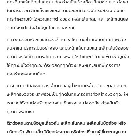
การเลือกใช้เหล็กเส้นในงานก่อสร้างเป็นเรื่องที่ละเอียดอ่อนและส่งผล
โดยตรงต่อความแข็งแรงและความปลอดภัยของโครงสร้าง ดังนั้น
การทำความเข้าใจความแตกต่างของ เหล็กเส้นกลม และ เหล็กเส้นข้อ
อ้อย จึงเป็นสิ่งสำคัญที่ไม่ควรมองข้าม
ที่ ก.ธนวัฒน์สตีลเซนเตอร์ จำกัด เราให้ความสำคัญกับคุณภาพของ
สินค้าและบริการเป็นอย่างยิ่ง เรามีเหล็กเส้นกลมและเหล็กเส้นข้ออ้อย
คุณภาพสูงที่ได้มาตรฐาน มอก. พร้อมให้คำแนะนำโดยผู้เชี่ยวชาญเพื่อ
ให้คุณมั่นใจว่าคุณจะได้รับวัสดุที่ถูกต้องและเหมาะสมกับโครงการ
ก่อสร้างของคุณที่สุด
ก.ธนวัฒน์สตีลเซนเตอร์ จำกัด คือผู้จำหน่ายเหล็กเส้นและผลิตภัณฑ์
เหล็กครบวงจร เราพร้อมเป็นคู่คิดในทุกโครงการก่อสร้างของคุณ ให้
เราช่วยให้งานก่อสร้างของคุณแข็งแรงและปลอดภัย ด้วยสินค้า
คุณภาพจากเรา
ติดต่อสอบถามข้อมูลเกี่ยวกับ เหล็กเส้นกลม
เหล็กเส้นข้ออ้อย
หรือ
บริการตัด พับ เหล็ก ได้ทุกช่องทาง หรือโทรปรึกษาผู้เชี่ยวชาญของ