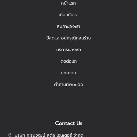
หน้าแรก
เกี่ยวกับเรา
สินค้าของเรา
วัสดุและอุปกรณ์ก่อสร้าง
บริการของเรา
ติดต่อเรา
บทความ
คำถามที่พบบ่อย
Contact Us
บริษัท ก.ธนวัฒน์ สตีล เซนเตอร์ จำกัด