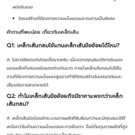
ผนังรับแรง
โครงสร้างที่ต้องการความแข็งแรงและทนทานเป็นพิเศษ
คำถามที่พบบ่อย เกี่ยวกับเหล็กเส้น
Q1: เหล็กเส้นกลมใช้แทน
เหล็กเส้นข้ออ้อย
ได้ไหม?
A: ไม่ควรใช้แทนกันโดยเด็ดขาดครับ เนื่องจากคุณสมบัติการรับแรง
ของเหล็กทั้งสองชนิดแตกต่างกันมาก การนำเหล็กเส้นกลมไปใช้ใน
งานที่ต้องการความแข็งแรงสูงอาจทำให้โครงสร้างไม่ปลอดภัยและ
เสี่ยงต่อการพังทลายได้
Q2: ทำไมเหล็กเส้นข้ออ้อยถึงมีราคาแพงกว่าเหล็ก
เส้นกลม?
A: เหล็กเส้นข้ออ้อยมีกระบวนการผลิตที่ซับซ้อนกว่าและมีคุณสมบัติที่
เหนือกว่าในด้านความแข็งแรงและการยึดเกาะ จึงมีต้นทุนการผลิตที่สูง
กว่า ส่งผลให้ราคาขายสูงกว่าเหล็กเส้นกลม